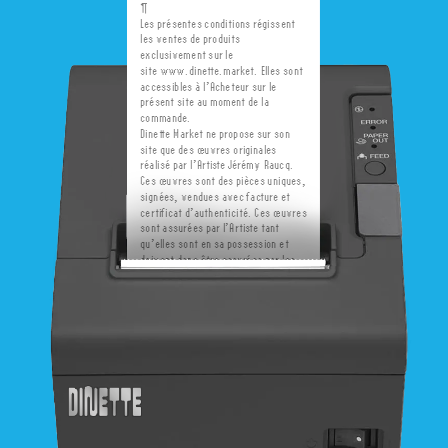
¶
Les présentes conditions régissent 
les ventes de produits 
exclusivement sur le 
site www.dinette.market. Elles sont 
accessibles à l’Acheteur sur le 
présent site au moment de la 
commande.
Dinette Market ne propose sur son 
site que des œuvres originales 
réalisé par l’Artiste Jérémy Raucq. 
Ces œuvres sont des pièces uniques, 
signées, vendues avec facture et 
certificat d’authenticité. Ces œuvres 
sont assurées par l’Artiste tant 
qu’elles sont en sa possession et 
doivent donc être assurées par les 
clients après leur achat. L’Artiste 
conserve sur ses œuvres la 
propriété inaliénable des droits 
d’auteur liés à l’ensemble de ses 
créations.
Les commandes de d’oeuvres 
peuvent être passées en ligne ou par 
email.
¶
--------------------------------------
1 – OBJET ET IDENTIFICATION
¶